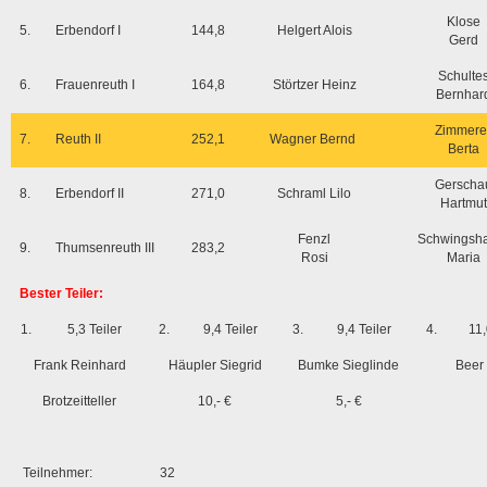
Klose
5.
Erbendorf I
144,8
Helgert Alois
Gerd
Schulte
6.
Frauenreuth I
164,8
Störtzer Heinz
Bernhar
Zimmere
7.
Reuth II
252,1
Wagner Bernd
Berta
Gerscha
8.
Erbendorf II
271,0
Schraml Lilo
Hartmut
Fenzl
Schwingsh
9.
Thumsenreuth III
283,2
Rosi
Maria
Bester Teiler:
1.
5,3 Teiler
2.
9,4 Teiler
3.
9,4 Teiler
4.
11,
Frank Reinhard
Häupler Siegrid
Bumke Sieglinde
Beer 
Brotzeitteller
10,- €
5,- €
Teilnehmer:
32