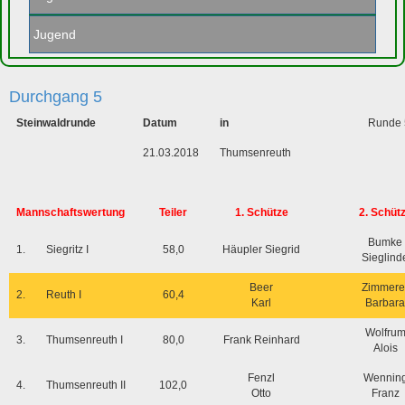
Jugend
Durchgang 5
Steinwaldrunde
Datum
in
Runde 
21.03.2018
Thumsenreuth
Mannschaftswertung
Teiler
1. Schütze
2. Schüt
Bumke
1.
Siegritz I
58,0
Häupler Siegrid
Sieglind
Beer
Zimmere
2.
Reuth I
60,4
Karl
Barbara
Wolfru
3.
Thumsenreuth I
80,0
Frank Reinhard
Alois
Fenzl
Wennin
4.
Thumsenreuth II
102,0
Otto
Franz