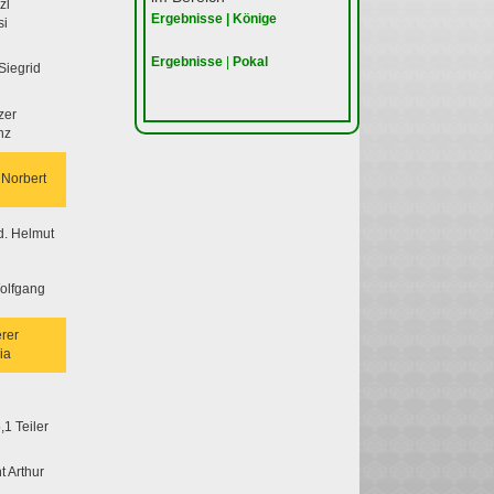
zl
Ergebnisse | Könige
si
Ergebnisse
|
Pokal
Siegrid
zer
nz
 Norbert
. Helmut
olfgang
rer
ia
,1 Teiler
t Arthur