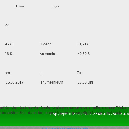
10,- €
5,- €
27
95 €
Jugend:
13,50 €
16 €
An Verein:
40,50 €
am
in
Zeit
15.03.2017
Thumsenreuth
18.30 Uhr
ell für den Betrieb der Seite, während andere uns helfen, diese Websi
 beachten Sie, dass bei einer Ablehnung womöglich nicht mehr alle Fun
Copyright © 2026 SG Eichenlaub Reuth e.V.