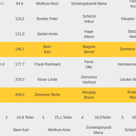
Fen
 I
94,6
Wolfrum Alois
Schwingshandl Maria
Ro
Schlicht
119,2
Bumke Peter
Häupler 
Arthur
Hage
Stört
121,0
Seidel Armin
Alfons
Hei
Beer
Wagner
146,7
Zimmerer
Karl
Bernd
Fenzl
 II
177,7
Frank Reinhard
Hermannsd
Otto
Gerschau
378,5
Klose Linde
Uecker W
Hartmut
Neugirg
Rode
449,2
Zimmerer Berta
Bruno
Mar
2.
24,8 Teiler
3.
25,1 Teiler
4.
28,0Teiler
5.
35
Schwingshandl
Beer Karl
Wolfrum Alois
Schlich
Maria