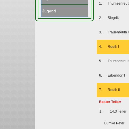
1.
Thumsenreuth
Jugend
2.
Siegritz
3.
Frauenreuth I
4.
Reuth I
5.
Thumsenreuth
6.
Erbendorf I
7.
Reuth II
Bester Teiler:
1.
14,3 Teiler
Bumke Peter