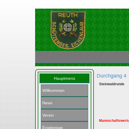
Durchgang 4
Hauptmenü
Steinwaldrunde
Willkommen
News
Verein
Mannschaftswert
Ergebnisse